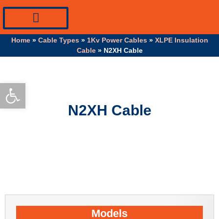
PV Systems Equipment
Specialty Industrial Cables
Professional Info
Home
»
Cable Types
»
1Kv Power Cables
»
XLPE Insulation
Cable
»
N2XH Cable
Open toolbar
N2XH Cable
Models