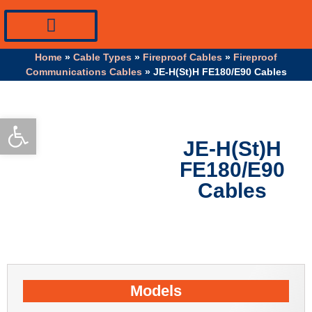
PV Systems Equipment
Specialty Industrial Cables
Professional Info
Home
»
Cable Types
»
Fireproof Cables
»
Fireproof
Communications Cables
»
JE-H(St)H FE180/E90 Cables
Open toolbar
JE-H(St)H
FE180/E90
Cables
Models