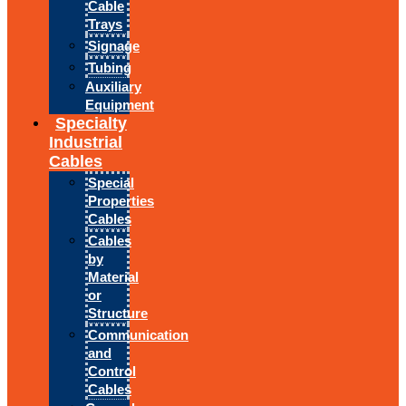
Cable
Trays
Signage
Tubing
Auxiliary
Equipment
Specialty
Industrial
Cables
Special
Properties
Cables
Cables
by
Material
or
Structure
Communication
and
Control
Cables