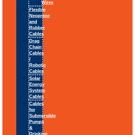
Wires
Flexible
Neoprene
and
Rubber
Cables
Drag
Chain
Cables
/
Robotic
Cables
Solar
Energy
System
Cables
Cables
for
Submersible
Pumps
&
Drinking