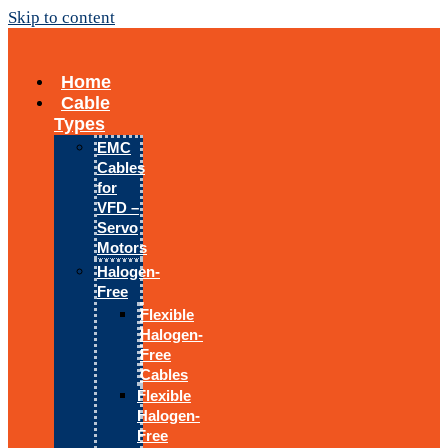
Skip to content
Home
Cable
Types
EMC
Cables
for
VFD –
Servo
Motors
Halogen-
Free
Flexible
Halogen-
Free
Cables
Flexible
Halogen-
Free