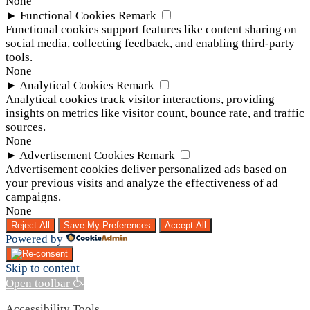
None
►
Functional Cookies
Remark
Functional cookies support features like content sharing on
social media, collecting feedback, and enabling third-party
tools.
None
►
Analytical Cookies
Remark
Analytical cookies track visitor interactions, providing
insights on metrics like visitor count, bounce rate, and traffic
sources.
None
►
Advertisement Cookies
Remark
Advertisement cookies deliver personalized ads based on
your previous visits and analyze the effectiveness of ad
campaigns.
None
Reject All
Save My Preferences
Accept All
Powered by
Skip to content
Open toolbar
Accessibility Tools