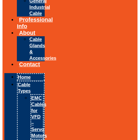
General
Industrial
Cable
Professional
Info
About
Cable
Glands
&
Accessories
Contact
Home
Cable
Types
EMC
Cables
for
VFD
–
Servo
Motors