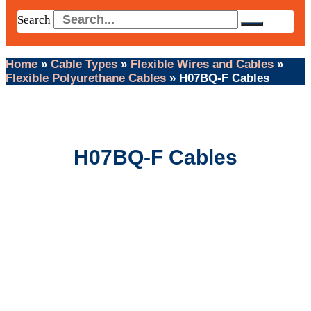
Search
Home
»
Cable Types
»
Flexible Wires and Cables
»
Flexible Polyurethane Cables
»
​H07BQ-F Cables
​H07BQ-F Cables