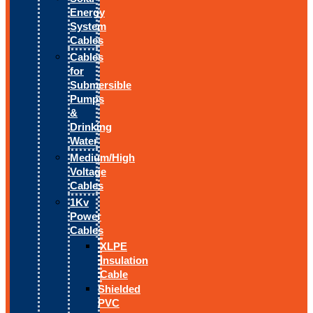
Energy
System
Cables
Cables
for
Submersible
Pumps
&
Drinking
Water
Medium/High
Voltage
Cables
1Kv
Power
Cables
XLPE
Insulation
Cable
Shielded
PVC