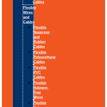
Cables
Flexible
Wires
and
Cables
Flexible
Neoprene
and
Rubber
Cables
Flexible
Polyurethane
Cables
Flexible
PVC
Cables
Flexible
Halogen-
Free
Wires
Flexible