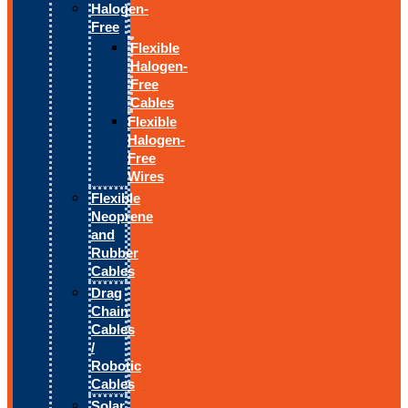
Halogen-
Free
Flexible
Halogen-
Free
Cables
Flexible
Halogen-
Free
Wires
Flexible
Neoprene
and
Rubber
Cables
Drag
Chain
Cables
/
Robotic
Cables
Solar