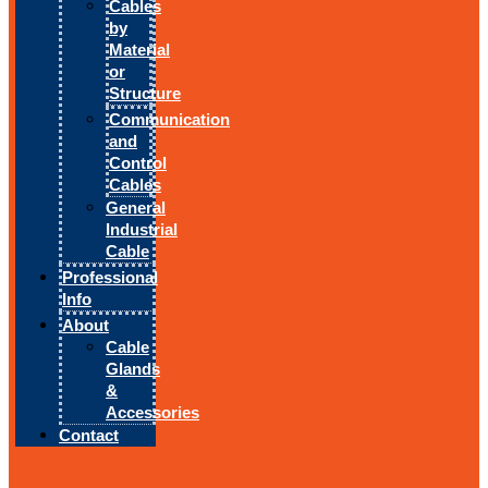
Cables
by
Material
or
Structure
Communication
and
Control
Cables
General
Industrial
Cable
Professional
Info
About
Cable
Glands
&
Accessories
Contact