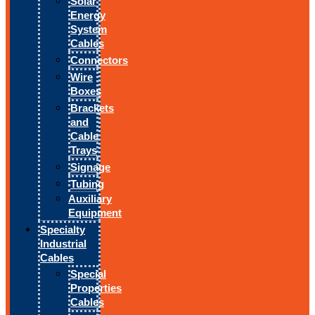
Solar
Energy
System
Cables
Connectors
Wire
Boxes
Brackets
and
Cable
Trays
Signage
Tubing
Auxiliary
Equipment
Specialty
Industrial
Cables
Special
Properties
Cables