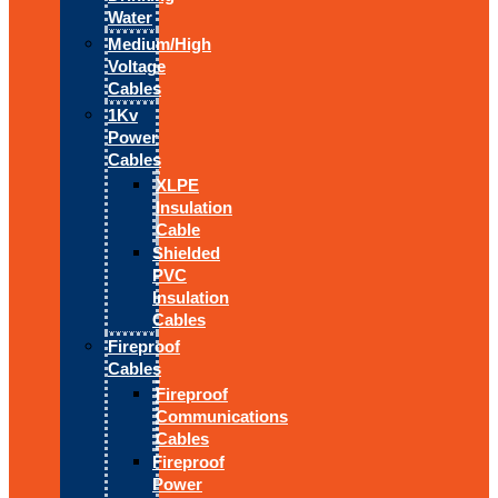
Water
Medium/High
Voltage
Cables
1Kv
Power
Cables
XLPE
Insulation
Cable
Shielded
PVC
Insulation
Cables
Fireproof
Cables
Fireproof
Communications
Cables
Fireproof
Power